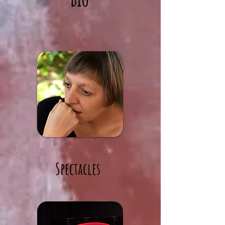
Spect
ac
les